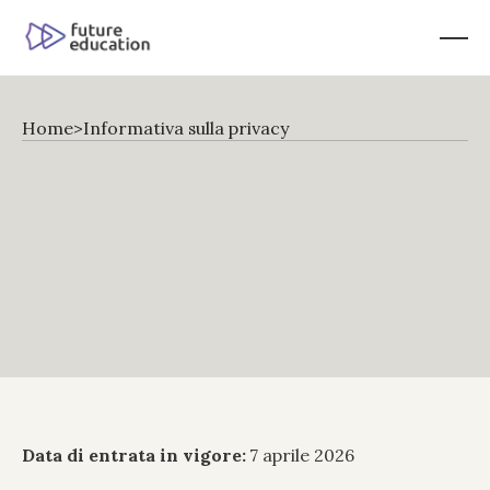
Home
>
Informativa sulla privacy
Informativa
sui
cookie
Utilizziamo
i
cookie
per
garantire
il
corretto
funzionamento
del
nostro
sito
web,
analizzare
il
traffico
del
sito
e
personalizzare
la
tua
esperienza
di
navigazione.
Hai
il
pieno
controllo
dei
tuoi
dati
e
puoi
aggiornare
le
tue
preferenze
o
revocare
il
consenso
in
qualsiasi
momento
tramite
le
impostazioni
dei
cookie.
Data di entrata in vigore:
 7 aprile 2026