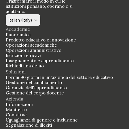
Trasformare il modo in cui le 
una nuova direzione e costruire la capacità di seguirla sono 
istituzioni pensano, operano e si 
azioni diverse. La maggior parte delle istituzioni ha fatto 
adattano.
solo la prima.
Select Language
Italian (Italy)
Accademie
Panoramica
Prodotto educativo e innovazione
Operazioni accademiche
Operazioni amministrative
Iscrizioni e ricavi
Insegnamento e apprendimento
Richiedi una demo
Soluzioni
I primi 90 giorni in un'azienda del settore educativo
Gestione del cambiamento
Garanzia dell'apprendimento 
Gestione del corpo docente
Azienda
Informazioni
Manifesto
Contattaci
Uguaglianza di genere e inclusione
Segnalazione di illeciti