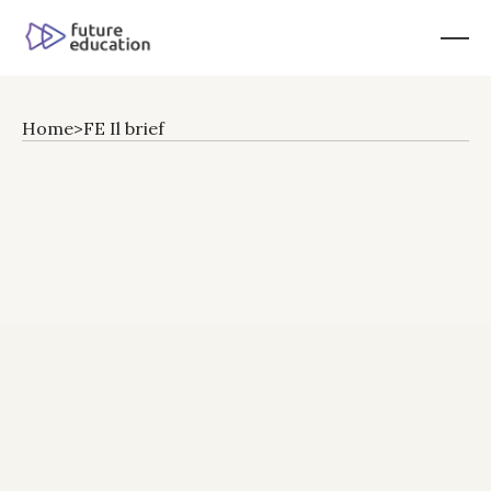
Home
>
FE Il brief
Future
Education:
The
Brief
Raccogliere
le
strategie
per
i
talenti
e
l’eccellenza
operativa
necessarie
per
guidare
l’istituzione
moderna.