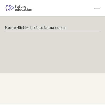
Home
>
Richiedi subito la tua copia
Richiedi
subito
la
tua
copia
Scarica
la
tua
copia
gratuita
e
scopri
le
strategie
collaudate
di
apprendimento
e
sviluppo
utilizzate
dalle
principali
aziende
del
settore
educativo.